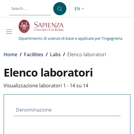
Skip to main content
Skip to footer content
EN
LANGUAGE SWITCHER: CURR
Dipartimento di scienze di base e applicate per l'Ingegneria
Breadcrumb
Home
/
Facilities
/
Labs
/
Elenco laboratori
Elenco laboratori
Visualizzazione laboratori 1 - 14 su 14
Denominazione