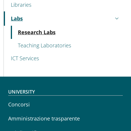
MENU CEV SECOND NAVIGATION
Libraries
Labs
Active
Active
Research Labs
Teaching Laboratories
ICT Services
Footer menu
UNIVERSITY
Concorsi
Amministrazione trasparente