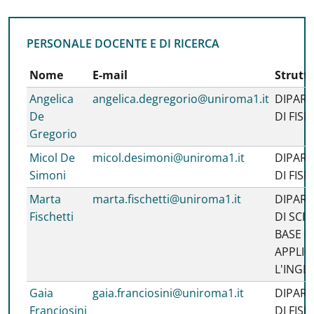
PERSONALE DOCENTE E DI RICERCA
PERSONALE DOCENTE E DI RICERCA
Nome
E-mail
Strutt
Angelica
angelica.degregorio@uniroma1.it
DIPAR
De
DI FISI
Gregorio
Micol De
micol.desimoni@uniroma1.it
DIPAR
Simoni
DI FISI
Marta
marta.fischetti@uniroma1.it
DIPAR
Fischetti
DI SCIE
BASE E
APPLIC
L'INGE
Gaia
gaia.franciosini@uniroma1.it
DIPAR
Franciosini
DI FISI