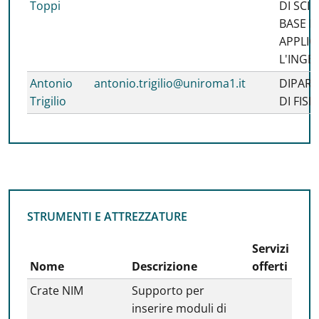
Toppi
DI SCIE
BASE E
APPLIC
L'INGE
Antonio
antonio.trigilio@uniroma1.it
DIPAR
Trigilio
DI FISI
STRUMENTI E ATTREZZATURE
STRUMENTI E ATTREZZATURE
Servizi
Nome
Descrizione
offerti
Crate NIM
Supporto per
inserire moduli di