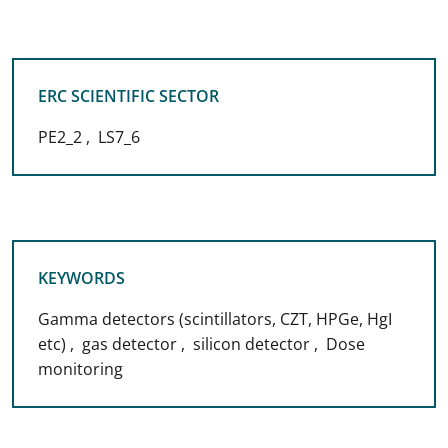
ERC SCIENTIFIC SECTOR
ERC SCIENTIFIC SECTOR
PE2_2
,
LS7_6
KEYWORDS
KEYWORDS
Gamma detectors (scintillators, CZT, HPGe, HgI
etc)
,
gas detector
,
silicon detector
,
Dose
monitoring