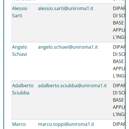
Alessio
alessio.sarti@uniroma1.it
DIPAR
Sarti
DI SCIE
BASE E
APPLIC
L'INGE
Angelo
angelo.schiavi@uniroma1.it
DIPAR
Schiavi
DI SCIE
BASE E
APPLIC
L'INGE
Adalberto
adalberto.sciubba@uniroma1.it
DIPAR
Sciubba
DI SCIE
BASE E
APPLIC
L'INGE
Marco
marco.toppi@uniroma1.it
DIPAR