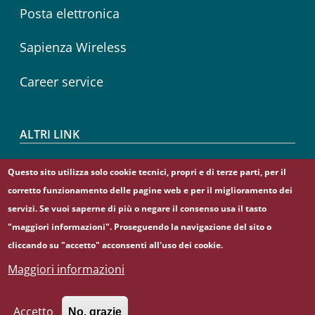
Posta elettronica
Sapienza Wireless
Career service
ALTRI LINK
CIAO
Questo sito utilizza solo cookie tecnici, propri e di terze parti, per il
corretto funzionamento delle pagine web e per il miglioramento dei
Sapienza Store
servizi. Se vuoi saperne di più o negare il consenso usa il tasto
"maggiori informazioni". Proseguendo la navigazione del sito o
cliccando su "accetto" acconsenti all'uso dei cookie.
Maggiori informazioni
© Sapienza Università di Roma - Piazzale Aldo Moro 5,
00185 Roma - (+39) 06 49911 - C.F.: 80209930587 - P. Iva:
02133771002
Accetto
No, grazie