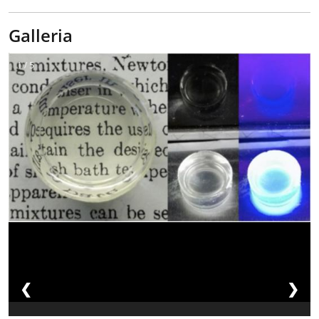
Galleria
1 / 5
❮
❯