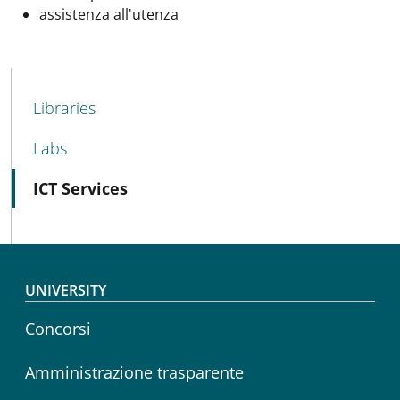
assistenza all'utenza
MENU CEV SECOND NAVIGATION
Libraries
Labs
Active
ICT Services
Footer menu
UNIVERSITY
Concorsi
Amministrazione trasparente