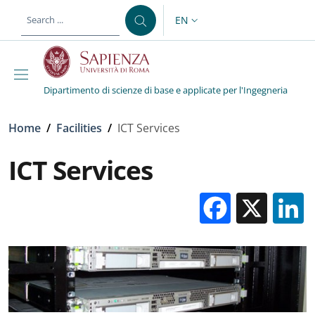
Skip to main content
Skip to footer content
EN
LANGUAGE SWITCHER: CURR
Dipartimento di scienze di base e applicate per l'Ingegneria
Breadcrumb
Home
/
Facilities
/
ICT Services
ICT Services
Facebo
X