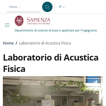
Salta al contenuto principale
Skip to footer content
IT
SELETTORE LINGUA: CURREN
Dipartimento di scienze di base e applicate per l'Ingegneria
Briciole di pane
Home
/
Laboratorio di Acustica Fisica
Laboratorio di Acustica
Fisica