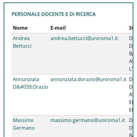
PERSONALE DOCENTE E DI RICERCA
PERSONALE DOCENTE E DI RICERCA
Nome
E-mail
Str
Andrea
andrea.bettucci@uniroma1.it
DI
Bettucci
DI 
BA
AP
L'
Annunziata
annunziata.dorazio@uniroma1.it
DI
D&#039;Orazio
DI
AS
ELE
EN
Massimo
massimo.germano@uniroma1.it
DI
Germano
DI 
BA