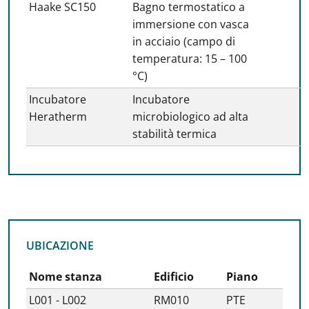
Haake SC150
Bagno termostatico a
immersione con vasca
in acciaio (campo di
temperatura: 15 – 100
°C)
Incubatore
Incubatore
Heratherm
microbiologico ad alta
stabilità termica
UBICAZIONE
UBICAZIONE
Nome stanza
Edificio
Piano
L001 - L002
RM010
PTE