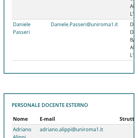
AP
L'
Daniele
Daniele.Passeri@uniroma1.it
DI
Passeri
DI 
BA
AP
L'
PERSONALE DOCENTE ESTERNO
PERSONALE DOCENTE ESTERNO
Nome
E-mail
Struttu
Adriano
adriano.alippi@uniroma1.it
Alippi