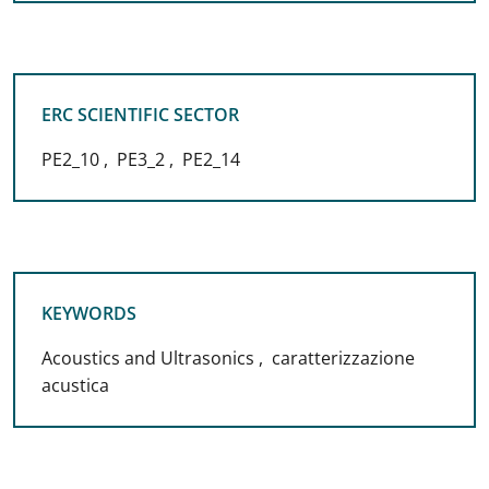
ERC SCIENTIFIC SECTOR
ERC SCIENTIFIC SECTOR
PE2_10
,
PE3_2
,
PE2_14
KEYWORDS
KEYWORDS
Acoustics and Ultrasonics
,
caratterizzazione
acustica