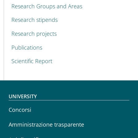
MENU CEV SECOND NAVIGATION
Research Groups and Areas
Research stipends
Research projects
Publications
Scientific Report
Footer menu
UNIVERSITY
Concorsi
Amministrazione trasparente