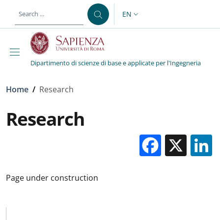
Skip to main content
Skip to footer content
EN
LANGUAGE SWITCHER: CURR
Dipartimento di scienze di base e applicate per l'Ingegneria
Breadcrumb
Home
/
Research
Research
Facebo
X
Page under construction