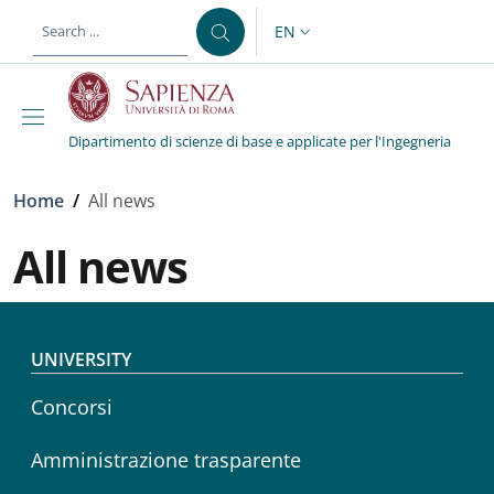
Skip to main content
Skip to footer content
EN
LANGUAGE SWITCHER: CURR
Dipartimento di scienze di base e applicate per l'Ingegneria
Breadcrumb
Home
/
All news
All news
Footer menu
UNIVERSITY
Concorsi
Amministrazione trasparente