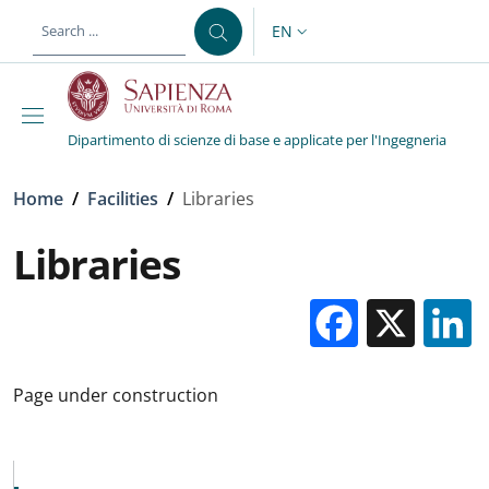
Skip to main content
Skip to footer content
EN
LANGUAGE SWITCHER: CURR
Dipartimento di scienze di base e applicate per l'Ingegneria
Breadcrumb
Home
/
Facilities
/
Libraries
Libraries
Facebo
X
Page under construction