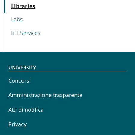
MENU CEV SECOND NAVIGATION
Active
Libraries
Labs
ICT Services
Footer menu
UNIVERSITY
Concorsi
Amministrazione trasparente
Atti di notifica
Privacy