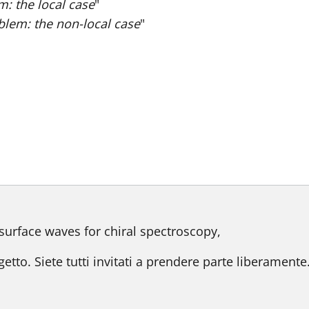
m: the local case
"
oblem: the non-local case
"
o
surface waves for chiral spectroscopy,
o. Siete tutti invitati a prendere parte liberamente