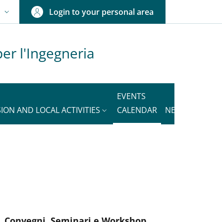
Login to your personal area
N
NGUAGE SWITCHER: CURRENT LANGUAGE
er l'Ingegneria
EVENTS
ION AND LOCAL ACTIVITIES
CALENDAR
NEWS
nkedIn
ENU CEV SECOND NAVIGATION
Active
Convegni, Seminari e Workshop