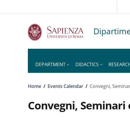
Slim to
Skip to main content
Skip to footer content
Dipartime
DEPARTMENT
DIDACTICS
RESEARC
Breadcrumb
Home
/
Events Calendar
/
Convegni, Seminar
Convegni, Seminari 