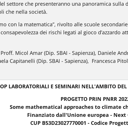
del settore che presenteranno una panoramica sulla dif
i che nella società.
mo con la matematica”, rivolto alle scuole secondari
consapevolezza dei rischi legati al gioco d’azzardo a
 Proff. Micol
Amar
(Dip. SBAI - Sapienza), Daniele Andr
ela Capitanelli (Dip. SBAI - Sapienza), Francesca Pitoll
P LABORATORIALI E SEMINARI NELL'AMBITO DEL 
PROGETTO PRIN PNRR 20
Some mathematical approaches to climate ch
Finanziato dall'Unione europea - Next
CUP B53D23027770001 - Codice Proget