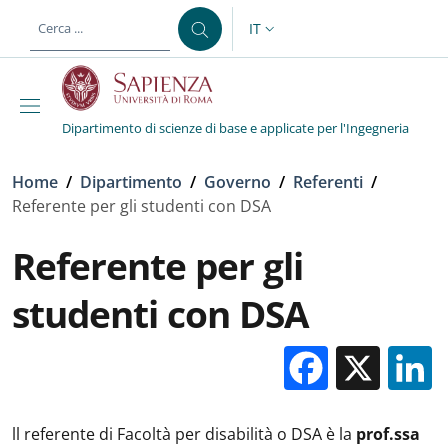
Salta al contenuto principale
Skip to footer content
IT
SELETTORE LINGUA: CURREN
Dipartimento di scienze di base e applicate per l'Ingegneria
Briciole di pane
Home
/
Dipartimento
/
Governo
/
Referenti
/
Referente per gli studenti con DSA
Referente per gli
studenti con DSA
Facebo
X
ll referente di Facoltà per disabilità o DSA è la
prof.ssa