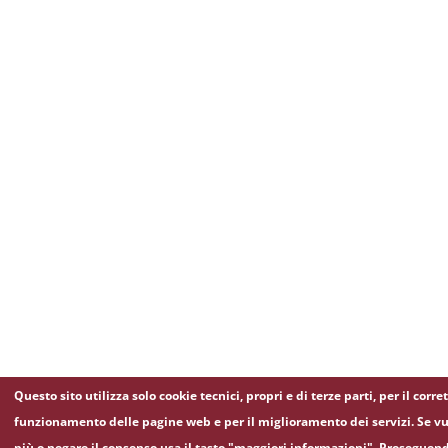
Questo sito utilizza solo cookie tecnici, propri e di terze parti, per il corre
funzionamento delle pagine web e per il miglioramento dei servizi. Se vu
più o negare il consenso usa il tasto "maggiori informazioni". Proseguen