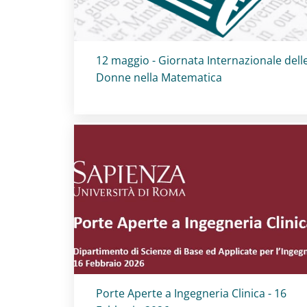
Titolo card
:
12 maggio - Giornata Internazionale dell
Donne nella Matematica
Titolo card
:
Porte Aperte a Ingegneria Clinica - 16