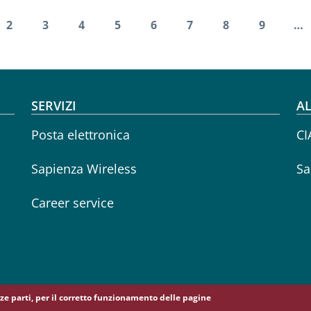
Paginazione
2
3
4
5
6
7
8
9
…
edente
na attuale
Pagina
Pagina
Pagina
Pagina
Pagina
Pagina
Pagina
Pagina
SERVIZI
AL
Posta elettronica
CI
Sapienza Wireless
Sa
Career service
erze parti, per il corretto funzionamento delle pagine