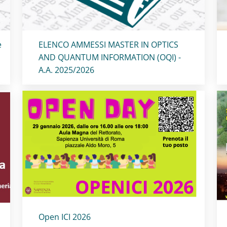
Titolo card
:
e
ELENCO AMMESSI MASTER IN OPTICS
AND QUANTUM INFORMATION (OQI) -
A.A. 2025/2026
Titolo card
:
Open ICI 2026