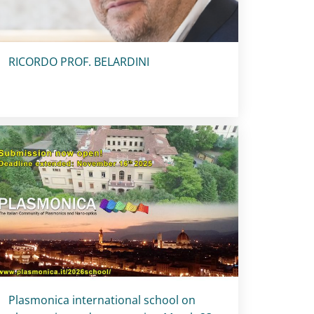
Titolo card
:
RICORDO PROF. BELARDINI
Titolo card
:
Plasmonica international school on