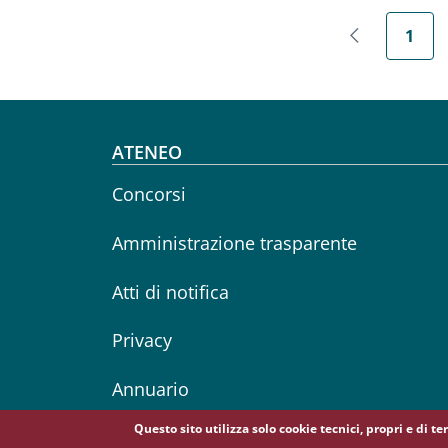
1
Pagina prec
Pagi
Footer menu
ATENEO
Concorsi
Amministrazione trasparente
Atti di notifica
Privacy
Annuario
Questo sito utilizza solo cookie tecnici, propri e di t