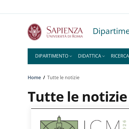
Slim to
Salta al contenuto principale
Skip to footer content
Dipartime
DIPARTIMENTO
DIDATTICA
RICERCA
Briciole di pane
Home
/
Tutte le notizie
Tutte le notizie