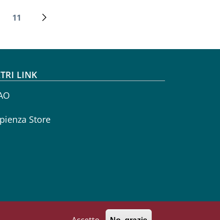
11
Ultima pagina
Pagina successiva
TRI LINK
AO
pienza Store
Accetto