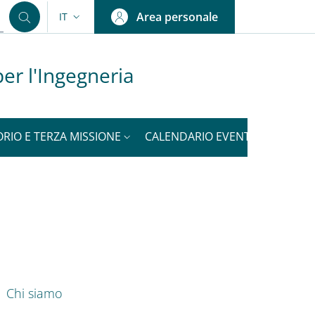
Area personale
IT
SELETTORE LINGUA: CURRENT LANGUAGE
er l'Ingegneria
ORIO E TERZA MISSIONE
CALENDARIO EVENTI
NOTIZI
nkedIn
ENU CEV SECOND NAVIGATION
Chi siamo