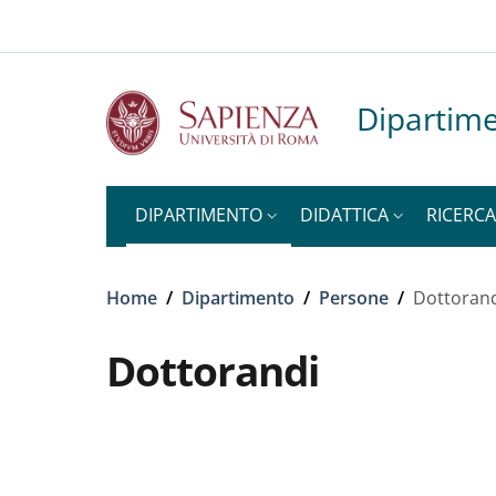
Slim to
Salta al contenuto principale
Skip to footer content
Dipartime
DIPARTIMENTO
DIDATTICA
RICERCA
Briciole di pane
Home
/
Dipartimento
/
Persone
/
Dottoran
Dottorandi