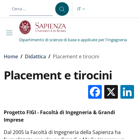
Salta al contenuto principale
Skip to footer content
IT
SELETTORE LINGUA: CURREN
Dipartimento di scienze di base e applicate per l'Ingegneria
Briciole di pane
Home
/
Didattica
/
Placement e tirocini
Placement e tirocini
Facebo
X
Progetto FIGI - Facoltà di Ingegneria & Grandi
Imprese
Dal 2005 la Facoltà di Ingegneria della Sapienza ha