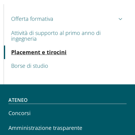
MENU CEV SECOND NAVIGATION
Offerta formativa
Attività di supporto al primo anno di
ingegneria
Attivo
Placement e tirocini
Borse di studio
Footer menu
ATENEO
Concorsi
Amministrazione trasparente