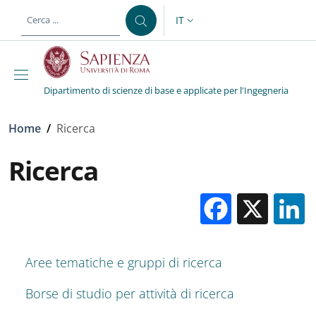
Salta al contenuto principale
Skip to footer content
IT
SELETTORE LINGUA: CURREN
Dipartimento di scienze di base e applicate per l'Ingegneria
Briciole di pane
Home
/
Ricerca
Ricerca
Facebo
X
Aree tematiche e gruppi di ricerca
Borse di studio per attività di ricerca