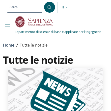
Salta al contenuto principale
Skip to footer content
IT
SELETTORE LINGUA: CURREN
Dipartimento di scienze di base e applicate per l'Ingegneria
Briciole di pane
Home
/
Tutte le notizie
Tutte le notizie