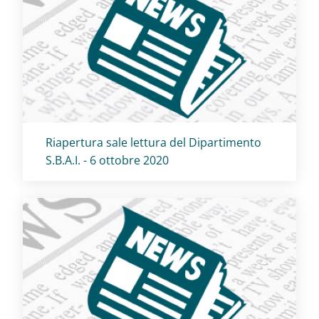
Titolo card
:
Riapertura sale lettura del Dipartimento
S.B.A.I. - 6 ottobre 2020