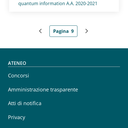
quantum information A.A. 2020-2021
Paginazione
Pagina
9
Pagina precedente
Pagina attuale
Pagina successiva
Footer menu
ATENEO
Concorsi
Amministrazione trasparente
Atti di notifica
Privacy