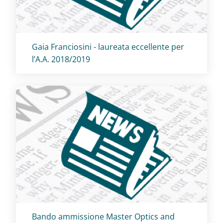
Titolo card
:
Gaia Franciosini - laureata eccellente per
l’A.A. 2018/2019
Titolo card
:
Bando ammissione Master Optics and