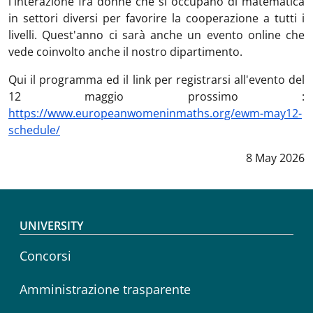
l'interazione fra donne che si occupano di matematica
in settori diversi per favorire la cooperazione a tutti i
livelli. Quest'anno ci sarà anche un evento online che
vede coinvolto anche il nostro dipartimento.
Qui il programma ed il link per registrarsi all'evento del
12 maggio prossimo :
https://www.europeanwomeninmaths.org/ewm-may12-
schedule/
Data notizi
8 May 2026
Footer menu
UNIVERSITY
Concorsi
Amministrazione trasparente