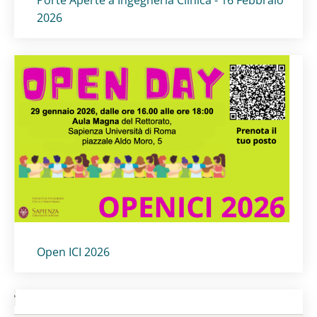
2026
Titolo card
:
Open ICI 2026