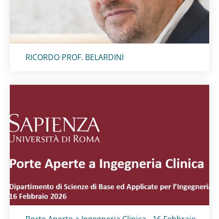
Titolo card
:
RICORDO PROF. BELARDINI
Titolo card
:
Porte Aperte a Ingegneria Clinica - 16 Febbraio