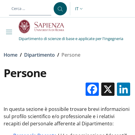
Salta al contenuto principale
Skip to footer content
IT
SELETTORE LINGUA: CURREN
Dipartimento di scienze di base e applicate per l'Ingegneria
Briciole di pane
Home
/
Dipartimento
/
Persone
Persone
Facebo
X
In questa sezione è possibile trovare brevi informazioni
sul profilo scientifico e/o professionale e i relativi
recapiti del personale afferente al Dipartimento: