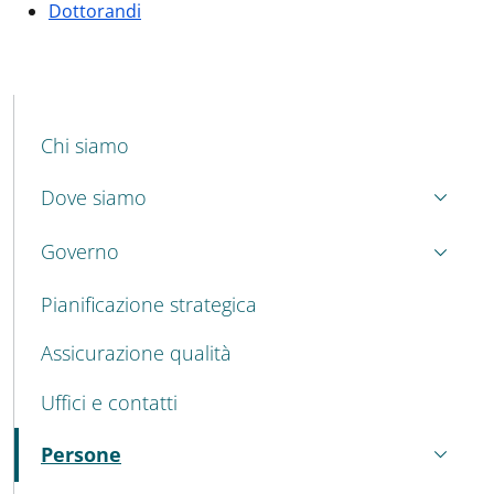
Dottorandi
MENU CEV SECOND NAVIGATION
Chi siamo
Dove siamo
Governo
Pianificazione strategica
Assicurazione qualità
Uffici e contatti
Persone
Attivo