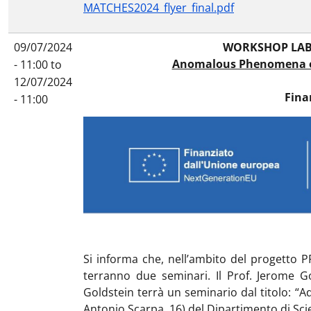
MATCHES2024_flyer_final.pdf
09/07/2024
WORKSHOP LABO
Anomalous Phenomena on 
- 11:00
to
12/07/2024
Fina
- 11:00
Si informa che, nell’ambito del progetto P
terranno due seminari. Il Prof. Jerome Go
Goldstein terrà un seminario dal titolo: “A
Antonio Scarpa, 16) del Dipartimento di Scien