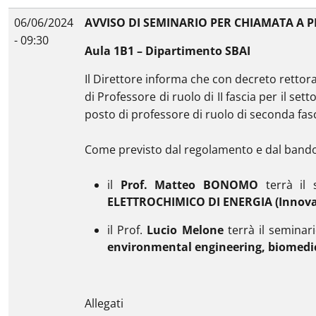
06/06/2024
AVVISO DI SEMINARIO PER CHIAMATA A P
- 09:30
Aula 1B1 – Dipartimento SBAI
Il Direttore informa che con decreto rettora
di Professore di ruolo di II fascia per il se
posto di professore di ruolo di seconda fascia
Come previsto dal regolamento e dal band
il
Prof. Matteo BONOMO
terrà il 
ELETTROCHIMICO DI ENERGIA (Innovati
il Prof.
Lucio Melone
terrà il seminari
environmental engineering, biomedic
Allegati