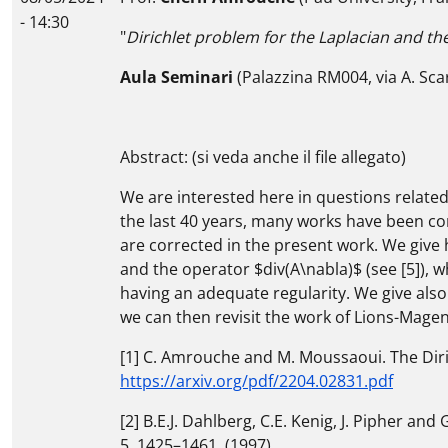
- 14:30
"
Dirichlet problem for the Laplacian and the
Aula Seminari
(Palazzina RM004, via A. Sca
Abstract: (si veda anche il file allegato)
We are interested here in questions related 
the last 40 years, many works have been co
are corrected in the present work. We give 
and the operator $div(A\nabla)$ (see [5]), w
having an adequate regularity. We give also
we can then revisit the work of Lions-Magen
[1] C. Amrouche and M. Moussaoui. The Diric
https://arxiv.org/pdf/2204.02831.pdf
[2] B.E.J. Dahlberg, C.E. Kenig, J. Pipher an
5, 1425–1461, (1997).