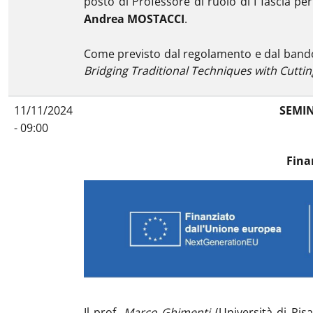
posto di Professore di ruolo di I fascia per
Andrea MOSTACCI
.
Come previsto dal regolamento e dal bando 
Bridging Traditional Techniques with Cutti
11/11/2024
SEMIN
- 09:00
Fina
Il prof.
Marco Ghimenti
(Università di Pisa