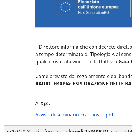
Il Direttore informa che con decreto diretto
a tempo determinato di Tipologia A ai sensi 
quale è risultata vincitrice la Dott.ssa
Gaia 
Come previsto dal regolamento e dal bando co
RADIOTERAPIA: ESPLORAZIONE DELLE BAS
Allegati
Avviso-di-seminario-Franciosini.pdf
25/03/2024
Si informa che
lunedì 25 MARZO
alle ore
1