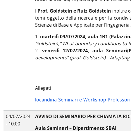
I
Prof. Goldstein e Ruiz Goldstein
inoltre
c
temi oggetto della ricerca e per la condivis
Scienze di Base e Applicate per l’Ingegneria
1.
martedì 09/07/2024, aula 1B1 (Palazzi
Goldstein)
; “
What boundary conditions to fit
2.
venerdì 12/07/2024, aula Seminari
(
developments” (prof. Goldstein)
;
“Adapting 
Allegati
locandina-Seminari-e-Workshop-Professori
04/07/2024
AVVISO DI SEMINARIO PER CHIAMATA RI
- 10:00
Aula Seminari – Dipartimento SBAI