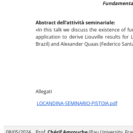
Fundamental 
Abstract dell’attività seminariale:
«In this talk we discuss the existence of f
application to derive Liouville results fo
Brazil) and Alexander Quaas (Federico Santa
Allegati
LOCANDINA-SEMINARIO-PISTOIA.pdf
08/05/2024
Prof.
Chérif Amrouche
(Pau University, Fra