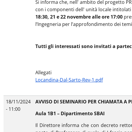
Si informa che, nell' ambito del progetto PR
con i componenti dell' unità locale intitol
18:30, 21 e 22 novembre alle ore 17:00
pres
l’Ingegneria per l’approfondimento dei temi o
Tutti gli interessati sono invitati a parte
Allegati
Locandina-Dal-Sarto-Rev-1.pdf
18/11/2024
AVVISO DI SEMINARIO PER CHIAMATA A P
- 11:00
Aula 1B1 – Dipartimento SBAI
Il Direttore informa che con decreto rettor