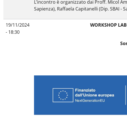
L’incontro è organizzato dai Proff. Micol
Am
Sapienza), Raffaela Capitanelli (Dip. SBAI - 
19/11/2024
WORKSHOP LABO
- 18:30
So