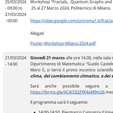
25/03/2024
Workshop "Fractals, Quantum Graphs and Th
- 09:00
to
25 al 27 Marzo 2024, Politecnico di Milano.
27/03/2024
- 00:00
https://sites.google.com/uniroma1.it/fra
Allegati
Poster-Workshop-Milano-2024.pdf
21/03/2024
Giovedì 21 marzo
alle ore 14.00, nella sala
Dipartimento di Matematica “Guido Castelnuo
- 14:00
Moro 5, si terrà il primo incontro scientif
clima, del cambiamento climatico, e dei 
Sarà anche possibile seguire a 
https://forms.gle/6CiK332ZYK4aM9m26
medi
Il programma sarà il seguente:
14:00-14:50, Piermarco Cannarsa (Unive