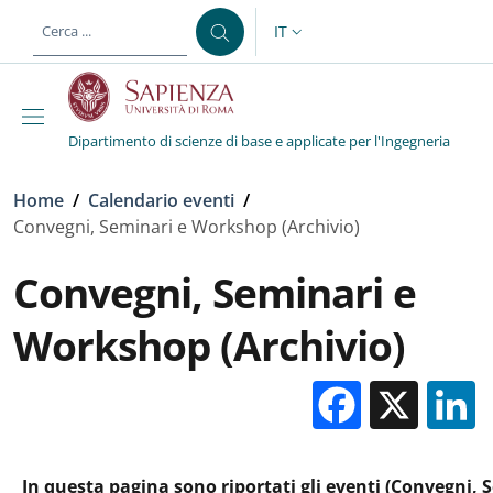
Salta al contenuto principale
Skip to footer content
IT
SELETTORE LINGUA: CURREN
Dipartimento di scienze di base e applicate per l'Ingegneria
Briciole di pane
Home
/
Calendario eventi
/
Convegni, Seminari e Workshop (Archivio)
Convegni, Seminari e
Workshop (Archivio)
Facebo
X
In questa pagina sono riportati gli eventi (Convegni, 