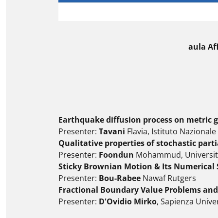
aula Af
Earthquake diffusion process on metric 
Presenter:
Tavani
Flavia, Istituto Nazionale
Qualitative properties of stochastic parti
Presenter:
Foondun
Mohammud, University
Sticky Brownian Motion & Its Numerical 
Presenter:
Bou-Rabee
Nawaf Rutgers
Fractional Boundary Value Problems and
Presenter:
D'Ovidio Mirko
, Sapienza Unive