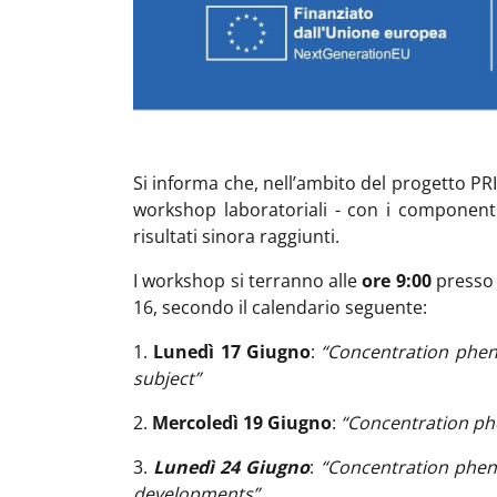
Si informa che, nell’ambito del progetto PRI
workshop laboratoriali - con i componenti 
risultati sinora raggiunti.
I workshop si terranno alle
ore 9:00
presso i
16, secondo il calendario seguente:
1.
Lunedì 17 Giugno
:
“Concentration pheno
subject”
2.
Mercoledì 19 Giugno
:
“Concentration phen
3.
Lunedì 24 Giugno
:
“Concentration pheno
developments”
.