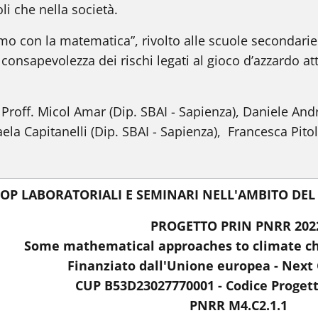
i che nella società.
mo con la matematica”, rivolto alle scuole secondari
consapevolezza dei rischi legati al gioco d’azzardo a
 Proff. Micol
Amar
(Dip. SBAI - Sapienza), Daniele Andr
ela Capitanelli (Dip. SBAI - Sapienza), Francesca Pitoll
P LABORATORIALI E SEMINARI NELL'AMBITO DEL 
PROGETTO PRIN PNRR 20
Some mathematical approaches to climate ch
Finanziato dall'Unione europea - Next
CUP B53D23027770001 - Codice Proget
PNRR M4.C2.1.1