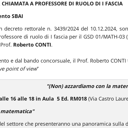
 CHIAMATA A PROFESSORE DI RUOLO DI I FASCIA
ento SBAI
n decreto rettorale n. 3439/2024 del 10.12.2024, sono
ofessore di ruolo di I fascia per il GSD 01/MATH-03
 Prof.
Roberto CONTI
.
to e dal bando concorsuale, il Prof. Roberto CONTI ter
 point of view
”
"(Non) azzardiamo con la mate
le 16 alle 18 in Aula
5 Ed. RM018
(Via Castro Laure
a matematica"
del settore che presenteranno una panoramica sulla dif