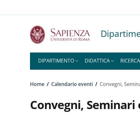
Slim to
Salta al contenuto principale
Skip to footer content
Dipartime
DIPARTIMENTO
DIDATTICA
RICERCA
Briciole di pane
Home
/
Calendario eventi
/
Convegni, Semina
Convegni, Seminari 