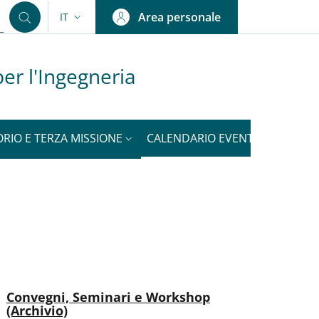
Area personale
IT
SELETTORE LINGUA: CURRENT LANGUAGE
er l'Ingegneria
ORIO E TERZA MISSIONE
CALENDARIO EVENTI
NOTIZI
nkedIn
ENU CEV SECOND NAVIGATION
Attivo
Convegni, Seminari e Workshop
(Archivio)