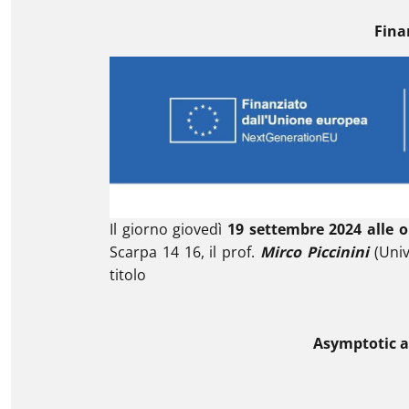
Fina
Il giorno giovedì
19 settembre 2024 alle o
Scarpa 14 16, il prof.
Mirco Piccinini
(Unive
titolo
Asymptotic ap