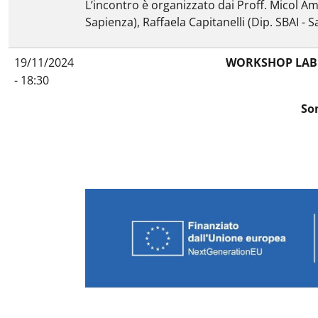
L’incontro è organizzato dai Proff. Micol
Am
Sapienza), Raffaela Capitanelli (Dip. SBAI - 
19/11/2024
WORKSHOP LABO
- 18:30
So