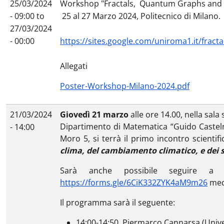
25/03/2024
Workshop "Fractals, Quantum Graphs and Th
- 09:00
to
25 al 27 Marzo 2024, Politecnico di Milano.
27/03/2024
- 00:00
https://sites.google.com/uniroma1.it/fra
Allegati
Poster-Workshop-Milano-2024.pdf
21/03/2024
Giovedì 21 marzo
alle ore 14.00, nella sala
Dipartimento di Matematica “Guido Castelnuo
- 14:00
Moro 5, si terrà il primo incontro scientif
clima, del cambiamento climatico, e dei 
Sarà anche possibile seguire a 
https://forms.gle/6CiK332ZYK4aM9m26
medi
Il programma sarà il seguente:
14:00-14:50, Piermarco Cannarsa (Unive