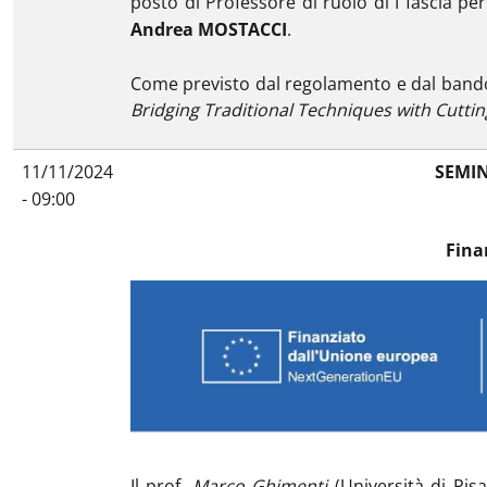
posto di Professore di ruolo di I fascia per
Andrea MOSTACCI
.
Come previsto dal regolamento e dal bando 
Bridging Traditional Techniques with Cutti
11/11/2024
SEMIN
- 09:00
Fina
Il prof.
Marco Ghimenti
(Università di Pisa