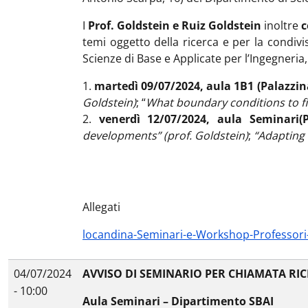
I
Prof. Goldstein e Ruiz Goldstein
inoltre
c
temi oggetto della ricerca e per la condivis
Scienze di Base e Applicate per l’Ingegneria
1.
martedì 09/07/2024, aula 1B1 (Palazzi
Goldstein)
; “
What boundary conditions to fit
2.
venerdì 12/07/2024, aula Seminari
(
developments” (prof. Goldstein)
;
“Adapting 
Allegati
locandina-Seminari-e-Workshop-Professori
04/07/2024
AVVISO DI SEMINARIO PER CHIAMATA RI
- 10:00
Aula Seminari – Dipartimento SBAI