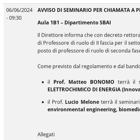
06/06/2024
AVVISO DI SEMINARIO PER CHIAMATA A P
- 09:30
Aula 1B1 – Dipartimento SBAI
Il Direttore informa che con decreto rettora
di Professore di ruolo di II fascia per il se
posto di professore di ruolo di seconda fascia
Come previsto dal regolamento e dal band
il
Prof. Matteo BONOMO
terrà il 
ELETTROCHIMICO DI ENERGIA (Innovati
il Prof.
Lucio Melone
terrà il seminari
environmental engineering, biomedic
Allegati