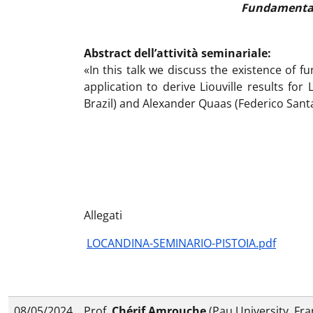
Fundamental 
Abstract dell’attività seminariale:
«In this talk we discuss the existence of f
application to derive Liouville results fo
Brazil) and Alexander Quaas (Federico Santa
Allegati
LOCANDINA-SEMINARIO-PISTOIA.pdf
08/05/2024
Prof.
Chérif Amrouche
(Pau University, Fra