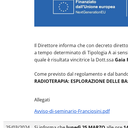
Il Direttore informa che con decreto diretto
a tempo determinato di Tipologia A ai sensi 
quale è risultata vincitrice la Dott.ssa
Gaia 
Come previsto dal regolamento e dal bando co
RADIOTERAPIA: ESPLORAZIONE DELLE BAS
Allegati
Avviso-di-seminario-Franciosini.pdf
25/03/2024
Si informa che
lunedì 25 MARZO
alle ore
1