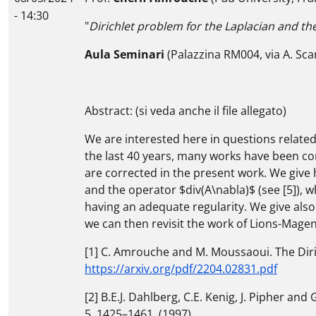
- 14:30
"
Dirichlet problem for the Laplacian and the
Aula Seminari
(Palazzina RM004, via A. Sca
Abstract: (si veda anche il file allegato)
We are interested here in questions related 
the last 40 years, many works have been co
are corrected in the present work. We give 
and the operator $div(A\nabla)$ (see [5]), w
having an adequate regularity. We give also
we can then revisit the work of Lions-Magen
[1] C. Amrouche and M. Moussaoui. The Diric
https://arxiv.org/pdf/2204.02831.pdf
[2] B.E.J. Dahlberg, C.E. Kenig, J. Pipher an
5, 1425–1461, (1997).