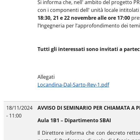
Si informa che, nell' ambito del progetto PR
con i componenti dell' unità locale intitol
18:30, 21 e 22 novembre alle ore 17:00
pres
l’Ingegneria per l’approfondimento dei temi o
Tutti gli interessati sono invitati a parte
Allegati
Locandina-Dal-Sarto-Rev-1.pdf
18/11/2024
AVVISO DI SEMINARIO PER CHIAMATA A P
- 11:00
Aula 1B1 – Dipartimento SBAI
Il Direttore informa che con decreto rettor