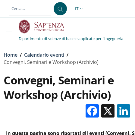
Salta al contenuto principale
Skip to footer content
IT
SELETTORE LINGUA: CURREN
Dipartimento di scienze di base e applicate per l'Ingegneria
Briciole di pane
Home
/
Calendario eventi
/
Convegni, Seminari e Workshop (Archivio)
Convegni, Seminari e
Workshop (Archivio)
Facebo
X
In questa pagina sono riportati gli eventi (Convegni, 