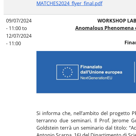
MATCHES2024_flyer_final.pdf
09/07/2024
WORKSHOP LABO
Anomalous Phenomena on 
- 11:00
to
12/07/2024
Fina
- 11:00
Si informa che, nell’ambito del progetto P
terranno due seminari. Il Prof. Jerome Go
Goldstein terrà un seminario dal titolo: “A
Antonio Scarpa, 16) del Dipartimento di Scien