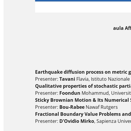
aula Af
Earthquake diffusion process on metric 
Presenter:
Tavani
Flavia, Istituto Nazionale
Qualitative properties of stochastic parti
Presenter:
Foondun
Mohammud, University
Sticky Brownian Motion & Its Numerical 
Presenter:
Bou-Rabee
Nawaf Rutgers
Fractional Boundary Value Problems and
Presenter:
D'Ovidio Mirko
, Sapienza Unive