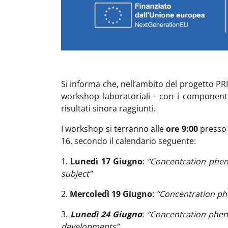
Si informa che, nell’ambito del progetto PRI
workshop laboratoriali - con i componenti 
risultati sinora raggiunti.
I workshop si terranno alle
ore 9:00
presso i
16, secondo il calendario seguente:
1.
Lunedì 17 Giugno
:
“Concentration pheno
subject”
2.
Mercoledì 19 Giugno
:
“Concentration phen
3.
Lunedì 24 Giugno
:
“Concentration pheno
developments”
.